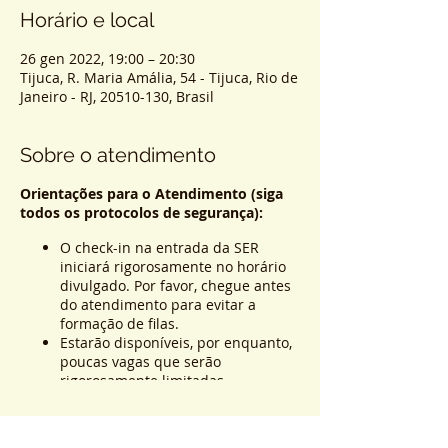
Horário e local
26 gen 2022, 19:00 – 20:30
Tijuca, R. Maria Amália, 54 - Tijuca, Rio de
Janeiro - RJ, 20510-130, Brasil
Sobre o atendimento
Orientações para o Atendimento (siga
todos os protocolos de segurança):
O check-in na entrada da SER
iniciará rigorosamente no horário
divulgado. Por favor, chegue antes
do atendimento para evitar a
formação de filas.
Estarão disponíveis, por enquanto,
poucas vagas que serão
rigorosamente limitadas.
São obrigatórios o uso de máscara
facial para acesso e permanência
Sistema de Ticket
na SER, e a medição da