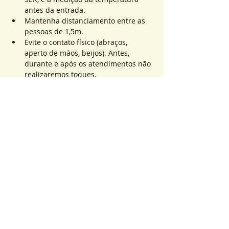
antes da entrada.
Mantenha distanciamento entre as 
pessoas de 1,5m.
Evite o contato físico (abraços, 
aperto de mãos, beijos). Antes, 
durante e após os atendimentos não 
realizaremos toques.
Saiba Mais >
Sistema de Ticket
Vendita terminata
Tipo di biglietto
ATEND. SER | QTD. 1 p/
pessoa
Scopri di più