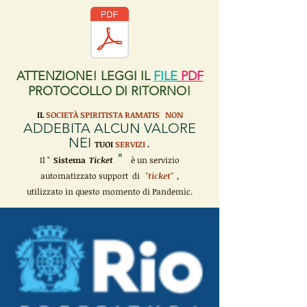
ATTENZIONE! LEGGI IL
FILE
PDF
PROTOCOLLO DI RITORNO!
IL
SOCIETÀ SPIRITISTA RAMATIS
NON
ADDEBITA ALCUN VALORE
NEI
TUOI
SERVIZI
.
"
Il "
Sistema
Ticket
è un servizio
automatizzato support di
"ticket"
,
utilizzato in questo momento di Pandemic.