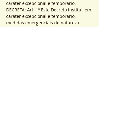
caráter excepcional e temporário.
DECRETA: Art. 1º Este Decreto institui, em 
caráter excepcional e temporário, 
medidas emergenciais de natureza 
restritiva ao funcionamento de 
atividades econômicas e à permanência 
de pessoas nas áreas públicas do 
Município, a vigorar a partir de 
00h00min do dia 26 de março de 2021 
até 04 de abril de 2021
, exceto o que 
especificamente disposto de forma 
diversa. Parágrafo único. Aplicam-se as 
normas da Resolução Conjunta SES/SMS 
nº 871, de 12 de janeiro de 2021 naquilo 
que não conflitar com o presente 
Decreto, considerado o nível de alerta 3 
(risco muito alto). 
https://doweb.rio.rj.gov.br/apifront/portal
/edicoes/imprimir_materia/719110/4882
https://www.rio.rj.gov.br/web/transparen
cia/legislacao-coronavirus