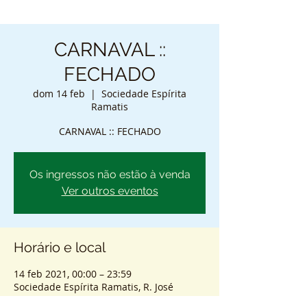
CARNAVAL ::
FECHADO
dom 14 feb
  |  
Sociedade Espírita
Ramatis
CARNAVAL :: FECHADO
Os ingressos não estão à venda
Ver outros eventos
Horário e local
14 feb 2021, 00:00 – 23:59
Sociedade Espírita Ramatis, R. José
Higino, 176 - Tijuca, Rio de Janeiro - RJ,