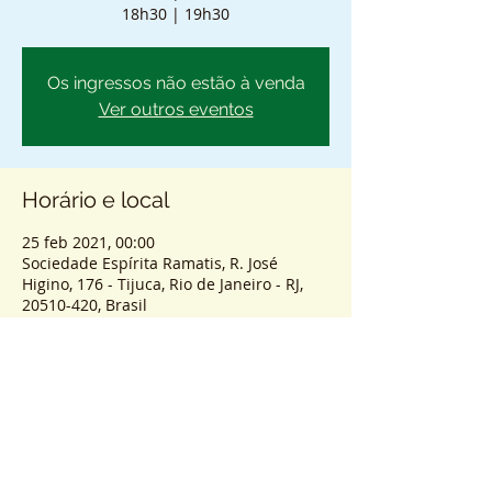
18h30 | 19h30
Os ingressos não estão à venda
Ver outros eventos
Horário e local
25 feb 2021, 00:00
Sociedade Espírita Ramatis, R. José
Higino, 176 - Tijuca, Rio de Janeiro - RJ,
20510-420, Brasil
Sobre o atendimento
ENTRADA SEM AGENDAMENTO - PASSES 
COLETIVOS PRESENCIAIS.
HORÁRIOS
8h - 9h