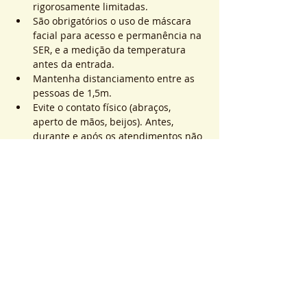
rigorosamente limitadas.
São obrigatórios o uso de máscara 
facial para acesso e permanência na 
SER, e a medição da temperatura 
antes da entrada.
Mantenha distanciamento entre as 
pessoas de 1,5m.
Evite o contato físico (abraços, 
aperto de mãos, beijos). Antes, 
durante e após os atendimentos não 
realizaremos toques.
Saiba Mais >
Sistema de Ticket
Vendita terminata
Tipo di biglietto
ATEND. SER | QTD. 1 p/