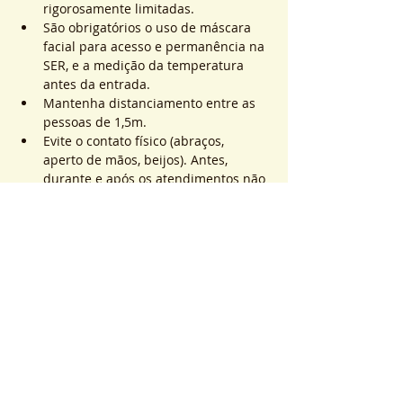
rigorosamente limitadas.
São obrigatórios o uso de máscara 
facial para acesso e permanência na 
SER, e a medição da temperatura 
antes da entrada.
Mantenha distanciamento entre as 
pessoas de 1,5m.
Evite o contato físico (abraços, 
aperto de mãos, beijos). Antes, 
durante e após os atendimentos não 
realizaremos toques.
Saiba Mais >
Sistema de Ticket
Vendita terminata
Tipo di biglietto
ATEND. SER | QTD. 1 p/