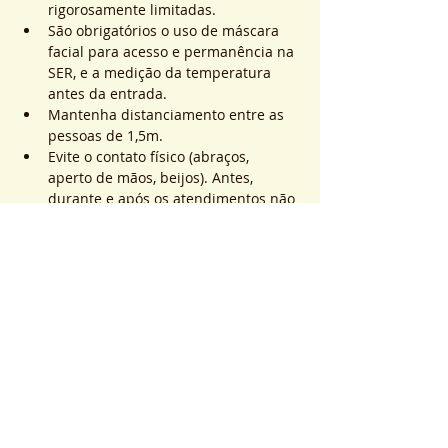
rigorosamente limitadas.
São obrigatórios o uso de máscara 
facial para acesso e permanência na 
SER, e a medição da temperatura 
antes da entrada.
Mantenha distanciamento entre as 
pessoas de 1,5m.
Evite o contato físico (abraços, 
aperto de mãos, beijos). Antes, 
durante e após os atendimentos não 
realizaremos toques.
Saiba Mais >
Sistema de Ticket
Vendita terminata
Tipo di biglietto
ATEND. SER | QTD. 1 p/