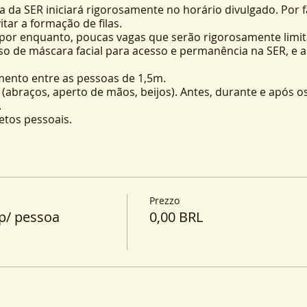
a da SER iniciará rigorosamente no horário divulgado. Por 
tar a formação de filas.
 por enquanto, poucas vagas que serão rigorosamente limit
uso de máscara facial para acesso e permanência na SER, e
ento entre as pessoas de 1,5m.
co (abraços, aperto de mãos, beijos). Antes, durante e após
.
etos pessoais.
s. Evite contato físico na entrada e saída dos atendimento
om álcool 70% com frequência durante a sua permanência na
raga sua garrafa de água. Os bebedouros estarão interdita
e uso comum (cadeiras, sanitários, corrimões e etc) serão 
Prezzo
p/ pessoa
ntos.
0,00 BRL
m parte do
Grupo de Risco Covid-19
(pessoas com comorb
erencialmente
pelos
atendimentos online
no nosso canal
/06/2020
),
bem como as que apresentem sintomas de resfri