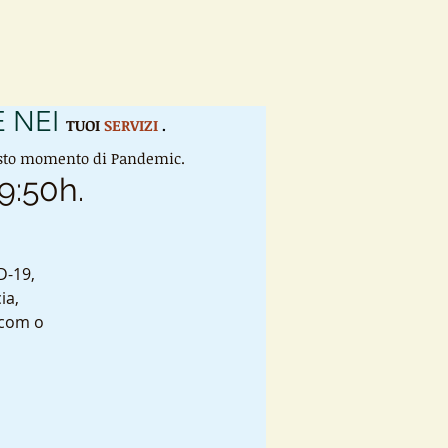
 NEI
TUOI
SERVIZI
.
uesto momento di Pandemic.
9:50h.
D-19,
ia,
 com o