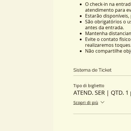
O check-in na entrad
atendimento para evi
Estarão disponíveis,
São obrigatórios o 
antes da entrada.
Mantenha distanciam
Evite o contato físi
realizaremos toques
Não compartilhe obj
Não faça aglomeraçõe
Higienize as mãos c
em gel pessoal.
Sistema de Ticket
Para seu conforto, t
segurança e higiene.
Tipo di biglietto
Todos os ambientes d
ATEND. SER | QTD. 1 
depois dos atendime
As pessoas que faze
Scopri di più
deverão
optar pref
Estadual 8.906 de 29