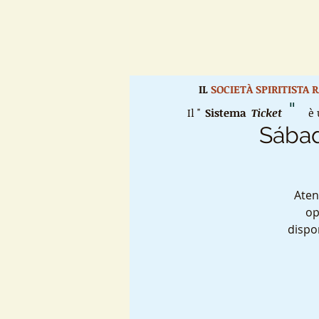
IL
SOCIETÀ SPIRITISTA
"
Il "
Sistema
Ticket
è u
Sábad
Aten
op
dispo