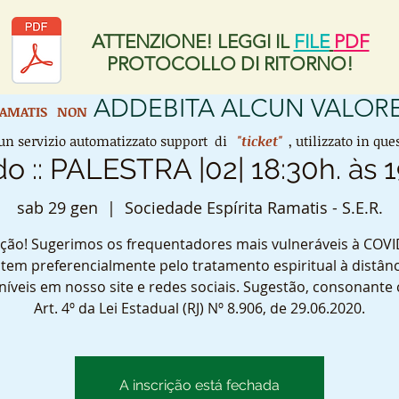
ATTENZIONE! LEGGI IL
FILE
PDF
PROTOCOLLO DI RITORNO!
ADDEBITA ALCUN VALORE
 RAMATIS
NON
n servizio automatizzato support di
"ticket"
, utilizzato in q
o :: PALESTRA |02| 18:30h. às 1
sab 29 gen
  |  
Sociedade Espírita Ramatis - S.E.R.
ção! Sugerimos os frequentadores mais vulneráveis à COVI
tem preferencialmente pelo tratamento espiritual à distânc
níveis em nosso site e redes sociais. Sugestão, consonante
Art. 4º da Lei Estadual (RJ) Nº 8.906, de 29.06.2020.
A inscrição está fechada