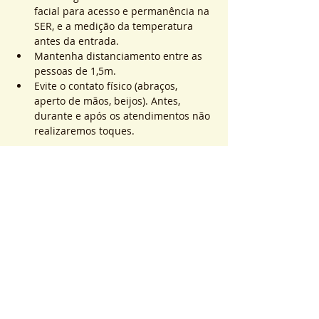
facial para acesso e permanência na 
SER, e a medição da temperatura 
antes da entrada.
Mantenha distanciamento entre as 
pessoas de 1,5m.
Evite o contato físico (abraços, 
aperto de mãos, beijos). Antes, 
durante e após os atendimentos não 
realizaremos toques.
Saiba Mais >
Sistema de Ticket
Sold out
Tipo di biglietto
ATEND. SER | QTD. 1 p/
pessoa