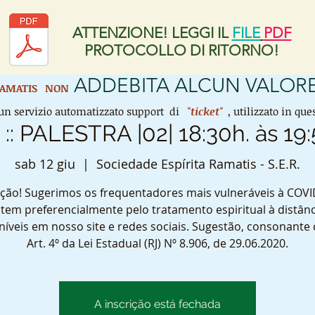
ATTENZIONE! LEGGI IL
FILE
PDF
PROTOCOLLO DI RITORNO!
ADDEBITA ALCUN VALORE
 RAMATIS
NON
n servizio automatizzato support di
"ticket"
, utilizzato in q
:: PALESTRA |02| 18:30h. às 19:
sab 12 giu
  |  
Sociedade Espírita Ramatis - S.E.R.
ção! Sugerimos os frequentadores mais vulneráveis à COVI
tem preferencialmente pelo tratamento espiritual à distânc
níveis em nosso site e redes sociais. Sugestão, consonante
Art. 4º da Lei Estadual (RJ) Nº 8.906, de 29.06.2020.
A inscrição está fechada