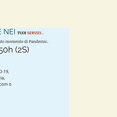
 NEI
TUOI
SERVIZI
.
uesto momento di Pandemic.
50h (2S)
D-19,
ia,
 com o