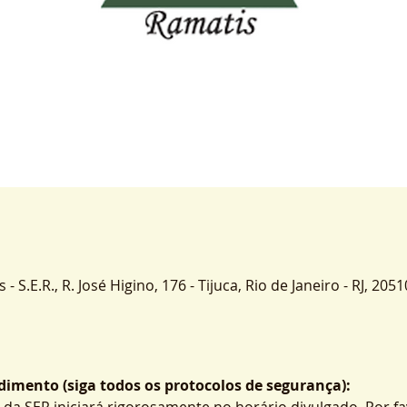
 S.E.R., R. José Higino, 176 - Tijuca, Rio de Janeiro - RJ, 2051
imento (siga todos os protocolos de segurança):
 da SER iniciará rigorosamente no horário divulgado. Por fa