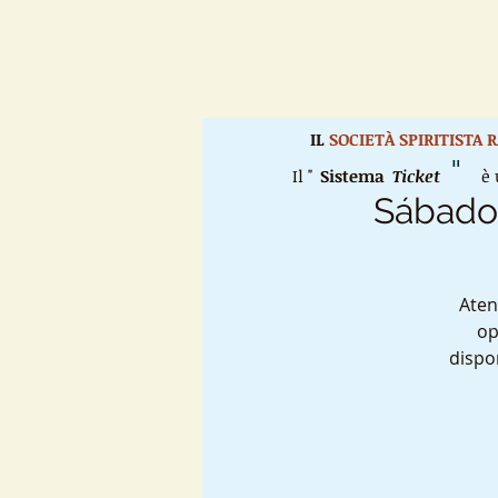
IL
SOCIETÀ SPIRITISTA
"
Il "
Sistema
Ticket
è u
Sábado 
Aten
op
dispo