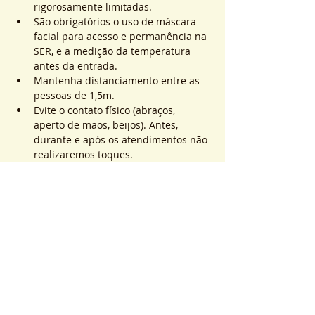
rigorosamente limitadas.
São obrigatórios o uso de máscara 
facial para acesso e permanência na 
SER, e a medição da temperatura 
antes da entrada.
Mantenha distanciamento entre as 
pessoas de 1,5m.
Evite o contato físico (abraços, 
aperto de mãos, beijos). Antes, 
durante e após os atendimentos não 
realizaremos toques.
Saiba Mais >
Sistema de Ticket
Sold out
Tipo di biglietto
ATEND. SER | QTD. 1 p/