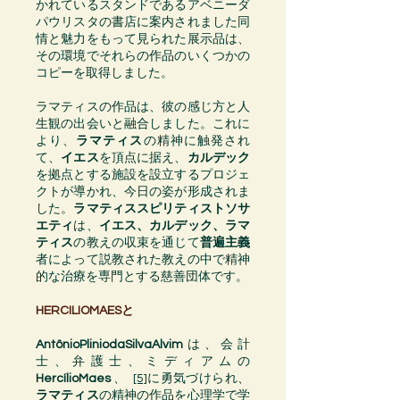
かれているスタンドである
アベニーダ
パウリスタ
の
書店
に案内されました同
情と魅力をもって見られた展示品は、
その環境でそれらの作品のいくつかの
コピーを取得しました。
ラマティス
の作品は、彼の感じ方と人
生観の出会いと融合し
まし
た。これに
より、
ラマティス
の精神に触発され
て、
イエス
を頂点に据え、
カルデック
を拠点とする
施設
を設立するプロジェ
クトが導かれ、今日の姿が形成されま
した。
ラマティススピリティストソサ
エティ
は、
イエス
、
カルデック
、
ラマ
ティス
の教えの収束を通じて
普遍主義
者によって説教された教えの中で
精神
的な治療
を専門とする
慈善
団体です
。
HERCILIOMAESと
AntônioPliniodaSilvaAlvim
は、
会計
士
、
弁護士
、
ミディアムの
HercílioMaes
、
[5]
に
勇気づけられ
、
ラマティス
の
精神
の作品を心理学で学