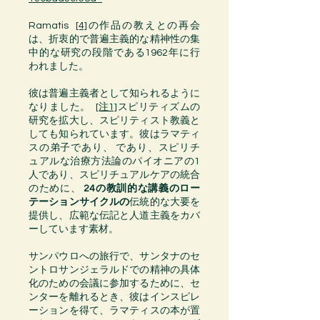
Ramatis
[4]
の作品の
教え
との再会
は、
折衷的
で
普遍
主義的
な精神性
の集
中的な研究の段階である
1962年
に行
われました。
彼は普遍主義者として知られるように
なりました。
[注1]
スピリティズム
の
研究を拡大し、スピリティスト
教義
と
しても知られています。彼は
ラマティ
スの弟子であり、
であり、
スピリチ
ュアルな治療
方法論
の
パイオニア
の1
人であり、スピリチュアルケアの統合
のために、
24の教訓的な講義のロー
テーションサイクルの
伝統的な大要を
提供し、広範な
伝記
と
人道主義
をカバ
ーしています素材。
サンパウロ
への旅行で、
サンタナ
のセ
ントロサンジェラルドでの
精神
の
具体
化
のための会議に参加するために、セ
ンターを離れるとき、彼はインスピレ
ーションを得て、
ラマティス
の本が置