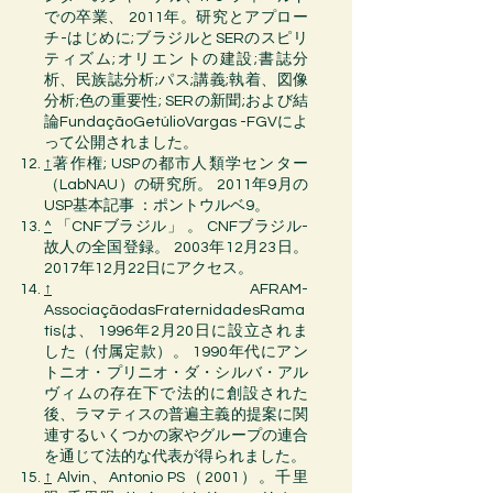
での卒業、
2011年
。研究とアプロー
チ-はじめに;ブラジルと
SER
の
スピリ
ティズム
;
オリエント
の建設;書誌分
析、民族誌分析;パス;講義;
執着
、図像
分析;色の重要性;
SERの新聞
;および結
論
FundaçãoGetúlioVargas
-FGVによ
って公開されました。
↑
著作権;
USPの都市人類学センター
（LabNAU）の研究所
。
2011年
9月の
USP
基本記事 ：ポントウルベ9。
^
「CNFブラジル」
。 CNFブラジル-
故人の全国登録。 2003年12月23日。
2017年12月22日にアクセス。
↑
AFRAM-
AssociaçãodasFraternidadesRama
tís
は、
1996年
2月20日
に
設立されま
した
（付属
定款
）。
1990年代
に
アン
トニオ・プリニオ・ダ・シルバ・アル
ヴィム
の存在下で法的に創設された
後、
ラマティス
の
普遍主義的
提案に関
連するいくつかの家やグループの連合
を通じて法的な代表が得られました。
↑
Alvin、Antonio PS（2001）。
千里