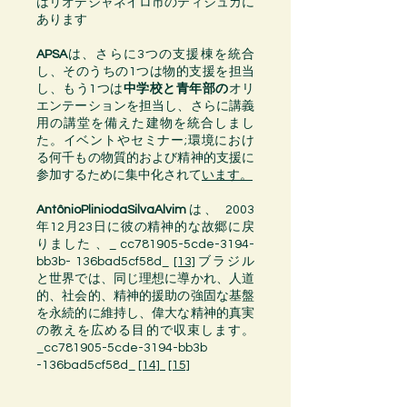
は
リオデジャネイロ市の
ティジュカ
に
あります
APSA
は、さらに3つの支援棟を統合
し、そのうちの1つは
物的支援
を担当
し、もう1つは
中学校
と
青年
部
の
オリ
エンテーションを担当し、さらに
講義
用の
講堂
を備えた建物を統合しまし
た。イベントやセミナー;環境におけ
る何千もの物質的および
精神的
支援に
参加するために集中化されて
い
ます
。
AntônioPliniodaSilvaAlvim
は、
2003
年
12月
23日
に彼の精神的な故郷に戻
りました 、_ cc781905-5cde-3194-
bb3b-
136bad5cf58d_
[13]
ブラジル
と世界
では、同じ理想に導かれ、人道
的、社会的、精神的援助の強固な基盤
を永続的に維持し、偉大な精神的真実
の教えを広める目的で収束します。
_cc781905-5cde-3194-bb3b
-136bad5cf58d_
[14]
[15]