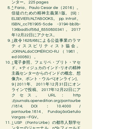
ンター。 225 pages
^
Faria、Paulo Cesar de（2016）。
信徒のための精神主義
第1版。 [Sl]：
ELSEVIER/ALTABOOKS。 pp. Introit。
ISBN_cc781905-5cde
-3194-bb3b-
136bad5cf58d_8550800341
。 2017
年12月22日にアクセス。
↑
政令1628/68による公益事業のラマ
ティススピリティスト協会。
JORNALdoCOMÉRCIO-RJ（1981、
ed 00080）
。
↑
電子参照、フェリペ・ブリト・マセ
ド、«
ティジュカ
の
インド
-
リオ
の
精神
主義
センターからのインドの概念、想
像力»、ポント・ウルベ[オンライン]、
9 | 2011年、
2011年
12月
31日
にオン
ラインで投稿、
2017年
12月22日
にア
クセス。 URL ：
http
://journals.openedition.org/pontourbe
/1814; DOI ：10.4000 /
pontourbe.1814、
FundaçãoGetulio
Vargas
–FGV。
↑
USP
（Ponto Urbe）の都市
人類学
セ
ンターの
ジャーナル
、n°9-フィールド