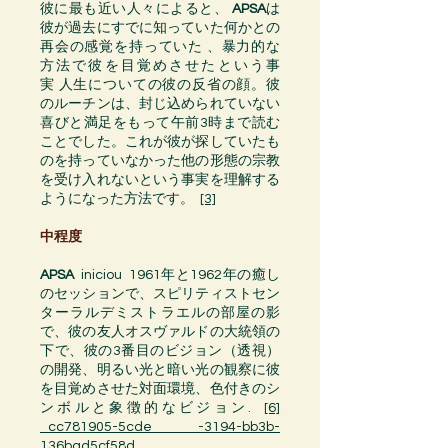
彼に最も近い人々によると、
APSA
は
彼が過去にすでに知っていた何かとの
再会の感覚を持っていた 、暴力的な
方法で彼を目覚めさせたという事
実 人生についての彼の反省の顔。彼
のルーチンは、封じ込められていない
喜びと満足をもって午前3時まで読む
ことでした。これが彼が探していたも
のを持っていなかった他の形態の
宗教
を受け入れないという事実を理解する
ようになった方法です。
[3]
中程度
APSA
iniciou
1961年
と
1962年
の
癒し
のセッションで、スピリティスト
セン
ター
ラルデミストラエルの部屋の影
で、彼の友人オスヴァルドの大統領の
下で、彼の3番目のビジョン（
透視
）
の開発、
明るい光と暗い光
の観察に彼
を目覚めさせた対面環境、
色付きの
シ
ンボル
と
象徴的な
ビジョン
.
[6]
_cc781905-5cde -3194-bb3b-
136bad5cf58d_