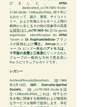
びました。
APSA
、 dedicated_cc781905-5cde-
3194-bb3b- 136bad5cf58d_何十年に
もわたって、媒介、透視、サイコメト
リー、および生物エネルギーと人間の
精神から生じるその他の現象学の高度
な
研究
[
6
]
_cc781905-5c
7]
Os
guias
espirituais
identificados do
APSA
foram o
Dr. RaphaeldeBois-
フラン
スの
医師
および
博士。 Atmos-
ヒンド
ゥー
. Dr
.
ヒンズー教徒
の
アトモス
は、
十字架の友愛と三角形に
リンクされた
グループの一般的な方向で悪名高い
the
スピリチュアル
ガイド
です。
レガシー
AntônioPliniodaSilvaAlvim、
[8]
1964
年
3月19日
、
SER
、
Ramatis Spiritist
Society、
[9]
_cc781905-5cdeを設
立-136bad5cf58d_これは、何千もの
生き物に関連する精神的および物質的
なサービスを無料で提供します。本社