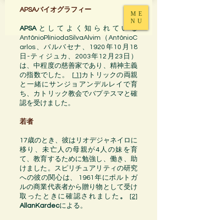
APSAバイオグラフィー
ME
NU
APSA
としてよく知られている
AntônioPlíniodaSilvaAlvim（AntônioC
arlos、バルバセナ、1920年10月18
日-ティジュカ、2003年12月23日）
は、中程度の慈善家であり、精神主義
の指数でした。
[ 1]
カトリックの両親
と一緒にサンジョアンデルレイで育
ち、カトリック教会でバプテスマと確
認を受けました。
若者
17歳のとき、彼は
リオデジャネイロ
に
移り、未亡人の母親が4人の妹を育
て、教育するために勉強し、働き、助
けました。
スピリチュアリティ
の研究
への彼の関心は、
1961年
に
ポルトガ
ル
の商業代表者から贈り物として受け
取ったときに確認されました
。
[2]
AllanKardec
による。