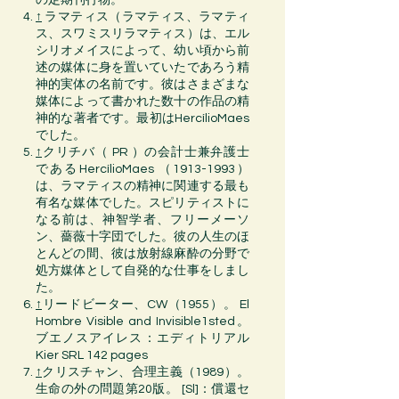
の定期刊行物。
↑
ラマティス
（ラマティス、ラマティ
ス、スワミスリラマティス）は、エル
シリオ
メイス
によって、幼い頃から前
述の
媒体
に身を置いていたであろう
精
神的実体
の名前です。彼はさまざまな
媒体
によって書かれた数十の
作品
の精
神的な著者です。最初は
HercílioMaes
でした。
↑
クリチバ
（
PR
）の
会計士
兼
弁護士
である
HercílioMaes
（1913-1993）
は、
ラマティス
の精神に関連する最も
有名な
媒体
でした。
スピリティスト
に
なる前は、
神智学者
、
フリーメーソ
ン
、
薔薇十字団
でした。彼の人生のほ
とんどの間、彼は
放射線麻酔
の分野で
処方
媒体
として自発的な仕事をしまし
た。
↑
リードビーター、CW（1955）。 El
Hombre Visible and Invisible1sted。
ブエノスアイレス：エディトリアル
Kier SRL 142 pages
↑
クリスチャン、合理主義（1989）。
生命の外の問題第20版。 [Sl]：償還セ