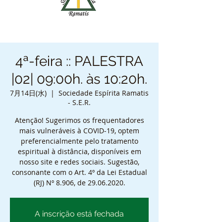
4ª-feira :: PALESTRA
|02| 09:00h. às 10:20h.
7月14日(水)
  |  
Sociedade Espírita Ramatis
- S.E.R.
Atenção! Sugerimos os frequentadores
mais vulneráveis à COVID-19, optem
preferencialmente pelo tratamento
espiritual à distância, disponíveis em
nosso site e redes sociais. Sugestão,
consonante com o Art. 4º da Lei Estadual
(RJ) Nº 8.906, de 29.06.2020.
A inscrição está fechada