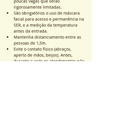
poucas vagas que serão 
rigorosamente limitadas.
São obrigatórios o uso de máscara 
facial para acesso e permanência na 
SER, e a medição da temperatura 
antes da entrada.
Mantenha distanciamento entre as 
pessoas de 1,5m.
Evite o contato físico (abraços, 
aperto de mãos, beijos). Antes, 
durante e após os atendimentos não 
realizaremos toques.
Saiba Mais >
Sistema de Ticket
販売終了
チケットの種類
ATEND. SER | QTD. 1 p/