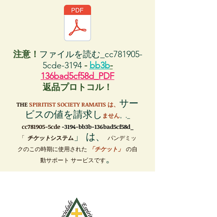
注意！
ファイルを読む_cc781905-
5cde-3194
-
bb3b
-
136bad5cf58d_PDF
返品プロトコル！
サー
THE
SPIRITIST SOCIETY RAMATIS は、
ビスの値を請求し
ません
。._
cc781905-5cde
-3194-bb3b-136bad5cf58d_
」 は、
「
チケット
システム
パンデミッ
クのこの時期に使用された
「チケット」
の自
。
動サポート サービスです