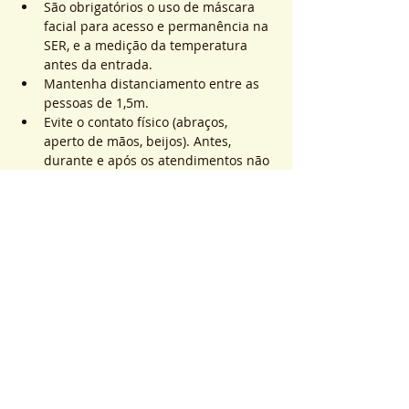
São obrigatórios o uso de máscara 
facial para acesso e permanência na 
SER, e a medição da temperatura 
antes da entrada.
Mantenha distanciamento entre as 
pessoas de 1,5m.
Evite o contato físico (abraços, 
aperto de mãos, beijos). Antes, 
durante e após os atendimentos não 
realizaremos toques.
Saiba Mais >
Sistema de Ticket
販売終了
チケットの種類
ATEND. SER | QTD. 1 p/
pessoa