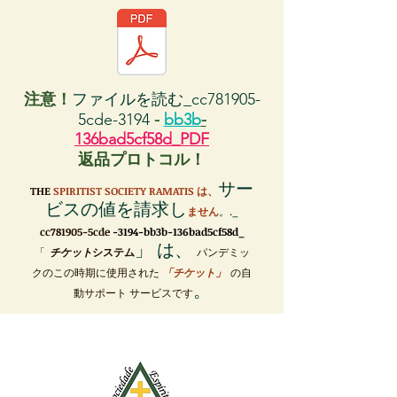
注意！
ファイルを読む_cc781905-
5cde-3194
-
bb3b
-
136bad5cf58d_PDF
返品プロトコル！
サー
THE
SPIRITIST SOCIETY RAMATIS は、
ビスの値を請求し
ません
。._
cc781905-5cde
-3194-bb3b-136bad5cf58d_
」 は、
「
チケット
システム
パンデミッ
クのこの時期に使用された
「チケット」
の自
。
動サポート サービスです