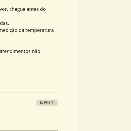
vor, chegue antes do 
das.
 medição da temperatura 
s atendimentos não 
販売終了