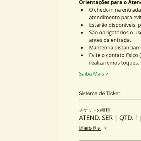
Orientações para o Atend
O check-in na entrada
atendimento para evit
Estarão disponíveis, 
São obrigatórios o us
antes da entrada.
Mantenha distanciame
Evite o contato físic
realizaremos toques.
Saiba Mais >
Sistema de Ticket
チケットの種類
ATEND. SER | QTD. 1 
詳細を見る