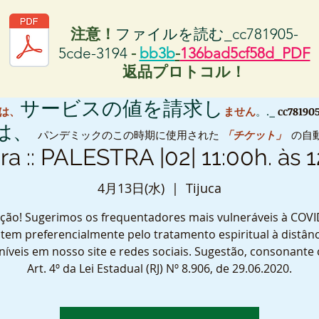
注意！
ファイルを読む_cc781905-
5cde-3194
-
bb3b
-
136bad5cf58d_PDF
返品プロトコル！
サービスの値を請求し
S は、
ません
。._
cc78190
 は、
パンデミックのこの時期に使用された
「チケット」
の自
ira :: PALESTRA |02| 11:00h. às 1
4月13日(水)
  |  
Tijuca
ção! Sugerimos os frequentadores mais vulneráveis à COVI
tem preferencialmente pelo tratamento espiritual à distânc
níveis em nosso site e redes sociais. Sugestão, consonante
Art. 4º da Lei Estadual (RJ) Nº 8.906, de 29.06.2020.