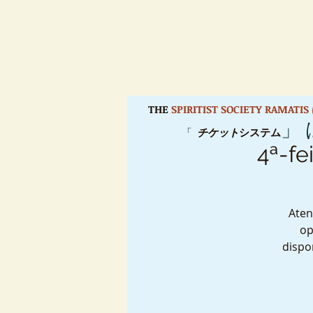
THE
SPIRITIST SOCIETY RAMATI
」
「
チケット
システム
4ª-fe
Aten
op
dispo