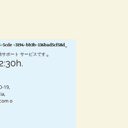
5-5cde
-3194-bb3b-136bad5cf58d_
。
動サポート サービスです
2:30h.
D-19,
ia,
 com o