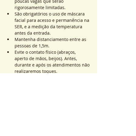
poucas vagas que serão 
rigorosamente limitadas.
São obrigatórios o uso de máscara 
facial para acesso e permanência na 
SER, e a medição da temperatura 
antes da entrada.
Mantenha distanciamento entre as 
pessoas de 1,5m.
Evite o contato físico (abraços, 
aperto de mãos, beijos). Antes, 
durante e após os atendimentos não 
realizaremos toques.
Saiba Mais >
Sistema de Ticket
完売
チケットの種類
ATEND. SER | QTD. 1 p/