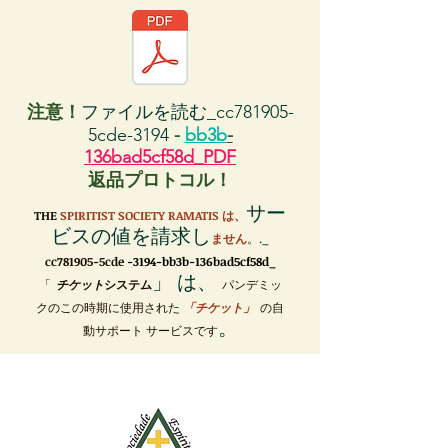
注意！
ファイルを読む_cc781905-
5cde-3194
-
bb3b
-
136bad5cf58d_PDF
返品プロトコル！
サー
THE
SPIRITIST SOCIETY RAMATIS は、
ビスの値を請求し
ません
。._
cc781905-5cde
-3194-bb3b-136bad5cf58d_
」 は、
「
チケット
システム
パンデミッ
クのこの時期に使用された
「チケット」
の自
。
動サポート サービスです