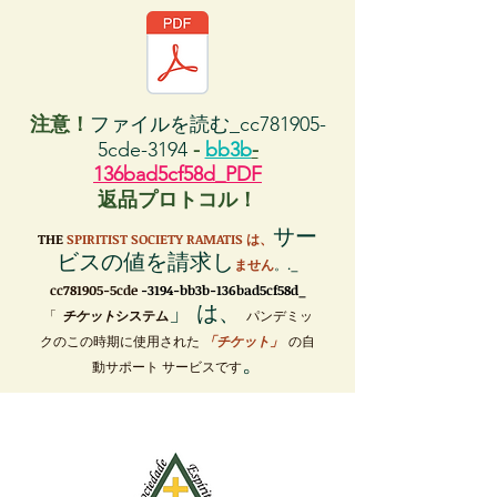
注意！
ファイルを読む_cc781905-
5cde-3194
-
bb3b
-
136bad5cf58d_PDF
返品プロトコル！
サー
THE
SPIRITIST SOCIETY RAMATIS は、
ビスの値を請求し
ません
。._
cc781905-5cde
-3194-bb3b-136bad5cf58d_
」 は、
「
チケット
システム
パンデミッ
クのこの時期に使用された
「チケット」
の自
。
動サポート サービスです