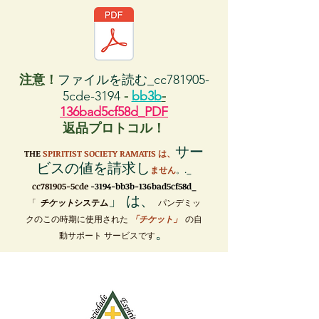
注意！
ファイルを読む_cc781905-
5cde-3194
-
bb3b
-
136bad5cf58d_PDF
返品プロトコル！
サー
THE
SPIRITIST SOCIETY RAMATIS は、
ビスの値を請求し
ません
。._
cc781905-5cde
-3194-bb3b-136bad5cf58d_
」 は、
「
チケット
システム
パンデミッ
クのこの時期に使用された
「チケット」
の自
。
動サポート サービスです