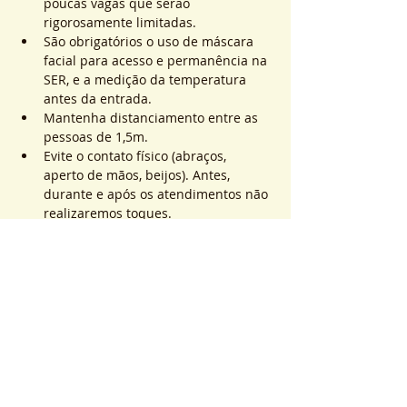
poucas vagas que serão 
rigorosamente limitadas.
São obrigatórios o uso de máscara 
facial para acesso e permanência na 
SER, e a medição da temperatura 
antes da entrada.
Mantenha distanciamento entre as 
pessoas de 1,5m.
Evite o contato físico (abraços, 
aperto de mãos, beijos). Antes, 
durante e após os atendimentos não 
realizaremos toques.
Saiba Mais >
Sistema de Ticket
完売
チケットの種類
ATEND. SER | QTD. 1 p/