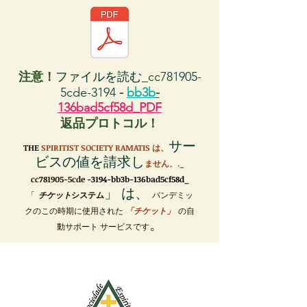
注意！
ファイルを読む_cc781905-
5cde-3194
-
bb3b
-
136bad5cf58d_PDF
返品プロトコル！
サー
THE
SPIRITIST SOCIETY RAMATIS は、
ビスの値を請求し
ません
。._
cc781905-5cde
-3194-bb3b-136bad5cf58d_
」 は、
「
チケット
システム
パンデミッ
クのこの時期に使用された
「チケット」
の自
。
動サポート サービスです