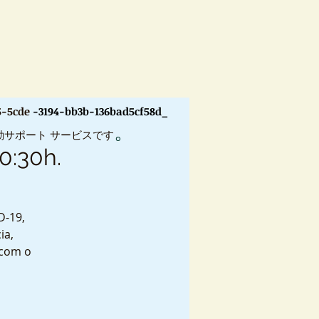
5-5cde
-3194-bb3b-136bad5cf58d_
。
動サポート サービスです
20:30h.
D-19,
ia,
 com o