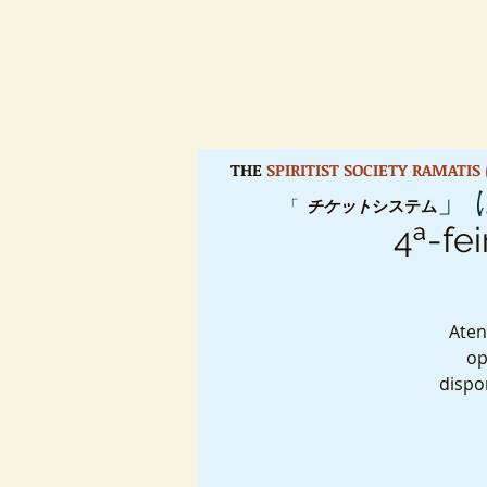
THE
SPIRITIST SOCIETY RAMATI
」
「
チケット
システム
4ª-fei
Aten
op
dispo