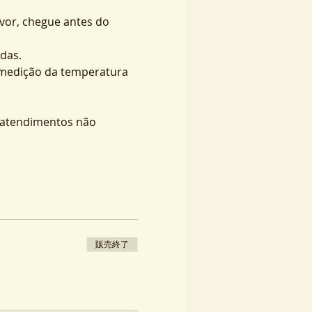
vor, chegue antes do 
das.
 medição da temperatura 
s atendimentos não 
販売終了