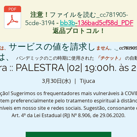
注意！
ファイルを読む_cc781905-
5cde-3194
-
bb3b
-
136bad5cf58d_PDF
返品プロトコル！
サービスの値を請求し
S は、
ません
。._
cc78190
 は、
パンデミックのこの時期に使用された
「チケット」
の自
ra :: PALESTRA |02| 19:00h. às 
3月30日(水)
  |  
Tijuca
ção! Sugerimos os frequentadores mais vulneráveis à COVI
tem preferencialmente pelo tratamento espiritual à distânc
níveis em nosso site e redes sociais. Sugestão, consonante
Art. 4º da Lei Estadual (RJ) Nº 8.906, de 29.06.2020.