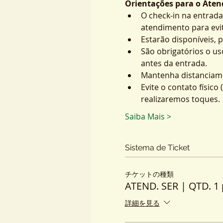
Orientações para o Atend
O check-in na entrada
atendimento para evit
Estarão disponíveis, 
São obrigatórios o us
antes da entrada.
Mantenha distanciame
Evite o contato físic
realizaremos toques.
Saiba Mais >
Sistema de Ticket
チケットの種類
ATEND. SER | QTD. 1 
詳細を見る