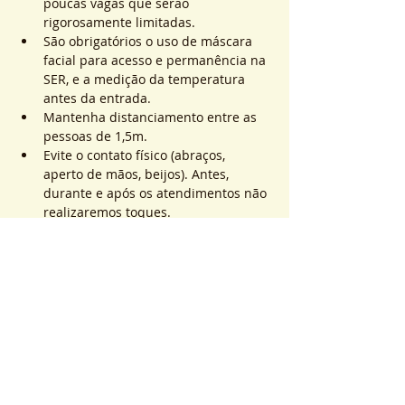
poucas vagas que serão 
rigorosamente limitadas.
São obrigatórios o uso de máscara 
facial para acesso e permanência na 
SER, e a medição da temperatura 
antes da entrada.
Mantenha distanciamento entre as 
pessoas de 1,5m.
Evite o contato físico (abraços, 
aperto de mãos, beijos). Antes, 
durante e após os atendimentos não 
realizaremos toques.
Saiba Mais >
Sistema de Ticket
完売
チケットの種類
ATEND. SER | QTD. 1 p/