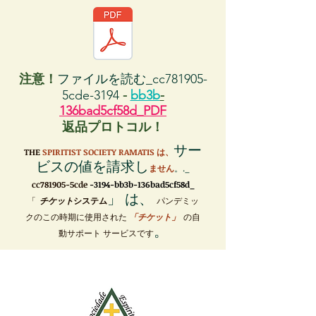
注意！
ファイルを読む_cc781905-
5cde-3194
-
bb3b
-
136bad5cf58d_PDF
返品プロトコル！
サー
THE
SPIRITIST SOCIETY RAMATIS は、
ビスの値を請求し
ません
。._
cc781905-5cde
-3194-bb3b-136bad5cf58d_
」 は、
「
チケット
システム
パンデミッ
クのこの時期に使用された
「チケット」
の自
。
動サポート サービスです