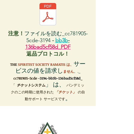
注意！
ファイルを読む_cc781905-
5cde-3194
-
bb3b
-
136bad5cf58d_PDF
返品プロトコル！
サー
THE
SPIRITIST SOCIETY RAMATIS は、
ビスの値を請求し
ません
。._
cc781905-5cde
-3194-bb3b-136bad5cf58d_
」 は、
「
チケット
システム
パンデミッ
クのこの時期に使用された
「チケット」
の自
。
動サポート サービスです