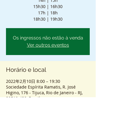
14h | 15h
15h30 | 16h30
17h | 18h
18h30 | 19h30
Os ingressos não estão à venda
Ver outros eventos
Horário e local
2022年2月10日 8:00 – 19:30
Sociedade Espírita Ramatis, R. José
Higino, 176 - Tijuca, Rio de Janeiro - RJ,
20510-420, Brasil
Sobre o atendimento
ENTRADA SEM AGENDAMENTO - PASSES 
COLETIVOS PRESENCIAIS.