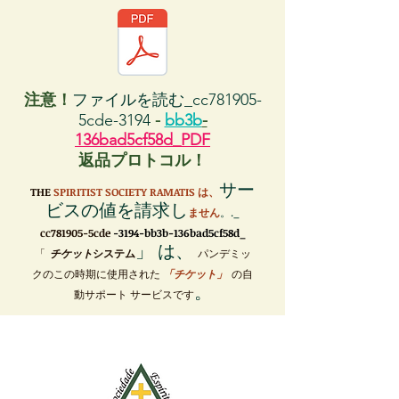
注意！
ファイルを読む_cc781905-
5cde-3194
-
bb3b
-
136bad5cf58d_PDF
返品プロトコル！
サー
THE
SPIRITIST SOCIETY RAMATIS は、
ビスの値を請求し
ません
。._
cc781905-5cde
-3194-bb3b-136bad5cf58d_
」 は、
「
チケット
システム
パンデミッ
クのこの時期に使用された
「チケット」
の自
。
動サポート サービスです