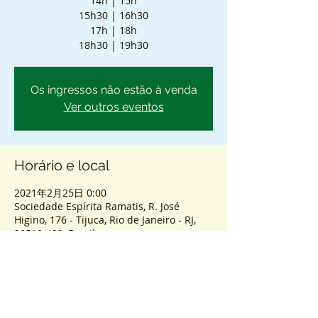
14h | 15h
15h30 | 16h30
17h | 18h
18h30 | 19h30
Os ingressos não estão à venda
Ver outros eventos
Horário e local
2021年2月25日 0:00
Sociedade Espírita Ramatis, R. José
Higino, 176 - Tijuca, Rio de Janeiro - RJ,
20510-420, Brasil
Sobre o atendimento
ENTRADA SEM AGENDAMENTO - PASSES 
COLETIVOS PRESENCIAIS.