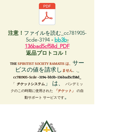
注意！
ファイルを読む_cc781905-
5cde-3194
-
bb3b
-
136bad5cf58d_PDF
返品プロトコル！
サー
THE
SPIRITIST SOCIETY RAMATIS は、
ビスの値を請求し
ません
。._
cc781905-5cde
-3194-bb3b-136bad5cf58d_
」 は、
「
チケット
システム
パンデミッ
クのこの時期に使用された
「チケット」
の自
。
動サポート サービスです