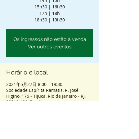
14h | 15h
15h30 | 16h30
17h | 18h
18h30 | 19h30
Os ingressos não estão à venda
Ver outros eventos
Horário e local
2021年5月27日 8:00 – 19:30
Sociedade Espírita Ramatis, R. José
Higino, 176 - Tijuca, Rio de Janeiro - RJ,
20510-420, Brasil
Sobre o atendimento
ENTRADA SEM AGENDAMENTO - PASSES 
COLETIVOS PRESENCIAIS.