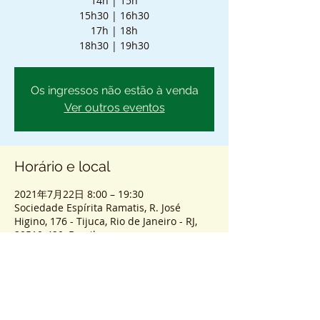
14h | 15h
15h30 | 16h30
17h | 18h
18h30 | 19h30
Os ingressos não estão à venda
Ver outros eventos
Horário e local
2021年7月22日 8:00 – 19:30
Sociedade Espírita Ramatis, R. José
Higino, 176 - Tijuca, Rio de Janeiro - RJ,
20510-420, Brasil
Sobre o atendimento
ENTRADA SEM AGENDAMENTO - PASSES 
COLETIVOS PRESENCIAIS.