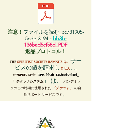
注意！
ファイルを読む_cc781905-
5cde-3194
-
bb3b
-
136bad5cf58d_PDF
返品プロトコル！
サー
THE
SPIRITIST SOCIETY RAMATIS は、
ビスの値を請求し
ません
。._
cc781905-5cde
-3194-bb3b-136bad5cf58d_
」 は、
「
チケット
システム
パンデミッ
クのこの時期に使用された
「チケット」
の自
。
動サポート サービスです