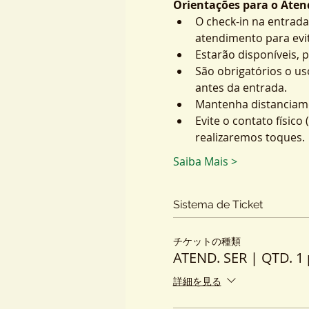
Orientações para o Atend
O check-in na entrada
atendimento para evit
Estarão disponíveis, 
São obrigatórios o us
antes da entrada.
Mantenha distanciame
Evite o contato físic
realizaremos toques.
Saiba Mais >
Sistema de Ticket
チケットの種類
ATEND. SER | QTD. 1 
詳細を見る