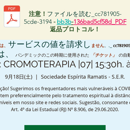
注意！
ファイルを読む_cc781905-
5cde-3194
-
bb3b
-
136bad5cf58d_PDF
返品プロトコル！
サービスの値を請求し
S は、
ません
。._
cc78190
 は、
パンデミックのこの時期に使用された
「チケット」
の自
: CROMOTERAPIA |07| 15:30h. à
9月18日(土)
  |  
Sociedade Espírita Ramatis - S.E.R.
ção! Sugerimos os frequentadores mais vulneráveis à COVI
tem preferencialmente pelo tratamento espiritual à distânc
níveis em nosso site e redes sociais. Sugestão, consonante
Art. 4º da Lei Estadual (RJ) Nº 8.906, de 29.06.2020.