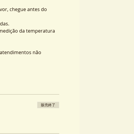
vor, chegue antes do 
das.
 medição da temperatura 
s atendimentos não 
販売終了