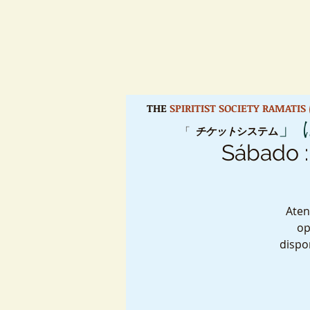
THE
SPIRITIST SOCIETY RAMATI
」
「
チケット
システム
Sábado :
Aten
op
dispo