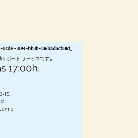
5-5cde
-3194-bb3b-136bad5cf58d_
。
動サポート サービスです
s 17:00h.
D-19,
ia,
 com o