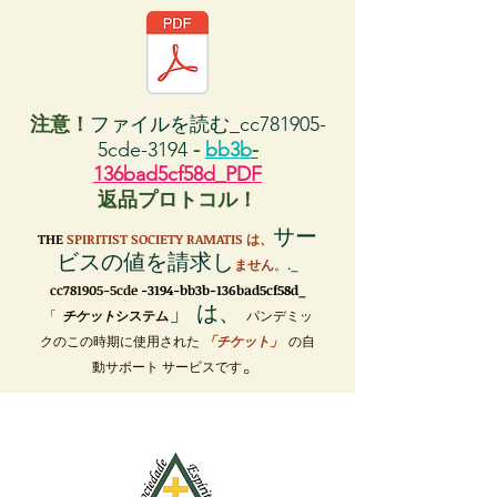
注意！
ファイルを読む_cc781905-
5cde-3194
-
bb3b
-
136bad5cf58d_PDF
返品プロトコル！
サー
THE
SPIRITIST SOCIETY RAMATIS は、
ビスの値を請求し
ません
。._
cc781905-5cde
-3194-bb3b-136bad5cf58d_
」 は、
「
チケット
システム
パンデミッ
クのこの時期に使用された
「チケット」
の自
。
動サポート サービスです