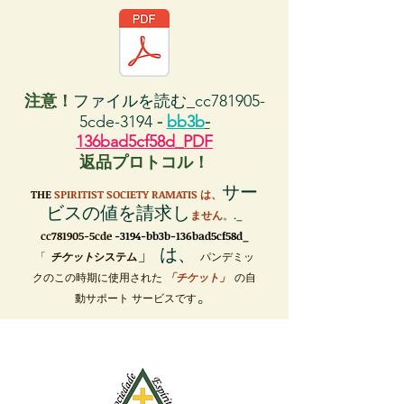
注意！
ファイルを読む_cc781905-
5cde-3194
-
bb3b
-
136bad5cf58d_PDF
返品プロトコル！
サー
THE
SPIRITIST SOCIETY RAMATIS は、
ビスの値を請求し
ません
。._
cc781905-5cde
-3194-bb3b-136bad5cf58d_
」 は、
「
チケット
システム
パンデミッ
クのこの時期に使用された
「チケット」
の自
。
動サポート サービスです