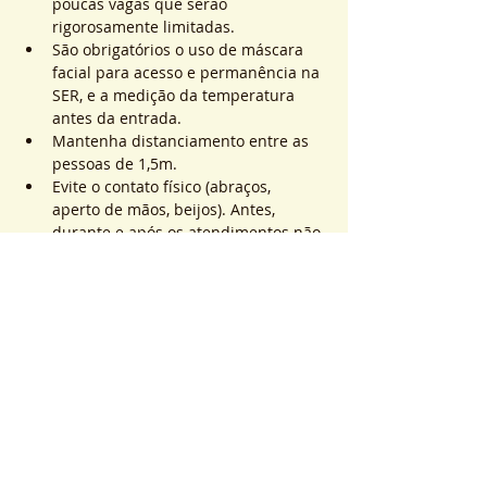
poucas vagas que serão 
rigorosamente limitadas.
São obrigatórios o uso de máscara 
facial para acesso e permanência na 
SER, e a medição da temperatura 
antes da entrada.
Mantenha distanciamento entre as 
pessoas de 1,5m.
Evite o contato físico (abraços, 
aperto de mãos, beijos). Antes, 
durante e após os atendimentos não 
realizaremos toques.
Saiba Mais >
Sistema de Ticket
販売終了
チケットの種類
ATEND. SER | QTD. 1 p/