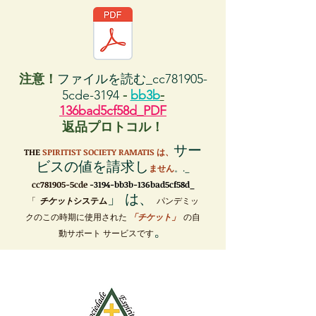
注意！
ファイルを読む_cc781905-
5cde-3194
-
bb3b
-
136bad5cf58d_PDF
返品プロトコル！
サー
THE
SPIRITIST SOCIETY RAMATIS は、
ビスの値を請求し
ません
。._
cc781905-5cde
-3194-bb3b-136bad5cf58d_
」 は、
「
チケット
システム
パンデミッ
クのこの時期に使用された
「チケット」
の自
。
動サポート サービスです