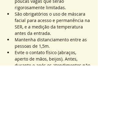
poucas vagas que serão 
rigorosamente limitadas.
São obrigatórios o uso de máscara 
facial para acesso e permanência na 
SER, e a medição da temperatura 
antes da entrada.
Mantenha distanciamento entre as 
pessoas de 1,5m.
Evite o contato físico (abraços, 
aperto de mãos, beijos). Antes, 
durante e após os atendimentos não 
realizaremos toques.
Saiba Mais >
Sistema de Ticket
販売終了
チケットの種類
ATEND. SER | QTD. 1 p/