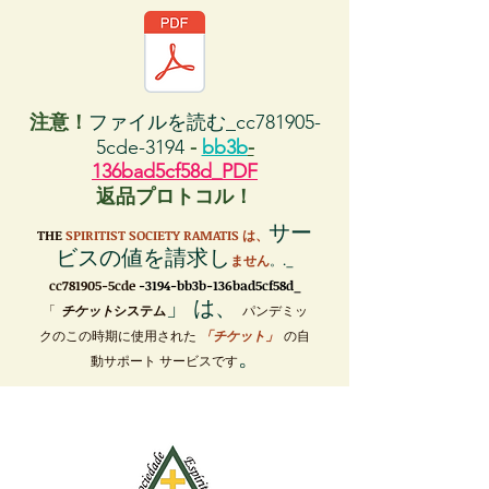
注意！
ファイルを読む_cc781905-
5cde-3194
-
bb3b
-
136bad5cf58d_PDF
返品プロトコル！
サー
THE
SPIRITIST SOCIETY RAMATIS は、
ビスの値を請求し
ません
。._
cc781905-5cde
-3194-bb3b-136bad5cf58d_
」 は、
「
チケット
システム
パンデミッ
クのこの時期に使用された
「チケット」
の自
。
動サポート サービスです