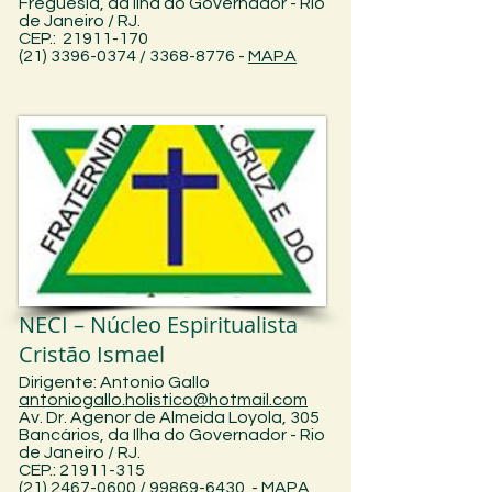
Freguesia, da Ilha do Governador - Rio
de Janeiro / RJ.
CEP.: 21911-170
(21) 3396-0374 / 3368-8776 -
MAPA
NECI – Núcleo Espiritualista
Cristão Ismael
Dirigente: Antonio Gallo
antoniogallo.holistico@hotmail.com
Av. Dr. Agenor de Almeida Loyola, 305
Bancários, da Ilha do Governador - Rio
de Janeiro / RJ.
CEP.: 21911-315
(21) 2467-0600 / 99869-6430 -
MAPA