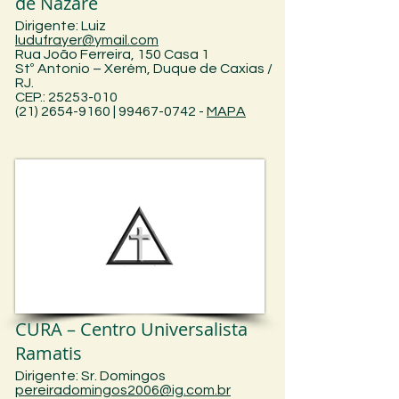
de Nazaré
Dirigente: Luiz
ludufrayer@ymail.com
Rua João Ferreira, 150 Casa 1
Stº Antonio – Xerém, Duque de Caxias /
RJ.
CEP.: 25253-010
(21) 2654-9160 | 99467-0742
-
MAPA
CURA – Centro Universalista
Ramatis
Dirigente: Sr. Domingos
pereiradomingos2006@ig.com.br