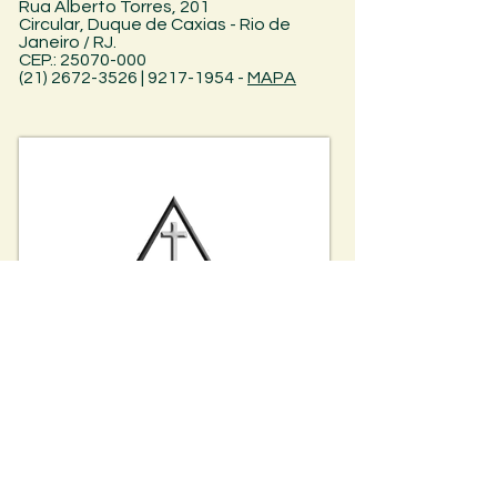
Rua Alberto Torres, 201
Circular, Duque de Caxias - Rio de
Janeiro / RJ.
CEP.: 25070-000
(21) 2672-3526 | 9217-1954
-
MAPA
FRAR-TE - Fraternidade Ramatis -
Teresópolis
R. Augusto do Amaral Peixoto, 253 - Alto
Teresópolis - RJ, 25961-165
Contato
:
Célia Camacho: (21) 99676-4190
MAPA