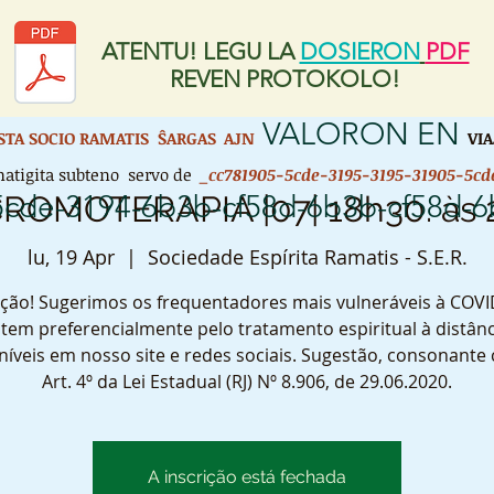
ATENTU! LEGU LA
DOSIERON
PDF
REVEN PROTOKOLO!
VALORON EN
ISTA SOCIO RAMATIS ŜARGAS
AJN
VIA
atigita subteno servo de
_cc781905-5cde-3195-3195-31905-5cd
5cde-3194-6b3b-cf58d-6b3b-cf58d-
: CROMOTERAPIA |07| 18h30. às 
lu, 19 Apr
  |  
Sociedade Espírita Ramatis - S.E.R.
ção! Sugerimos os frequentadores mais vulneráveis à COVI
tem preferencialmente pelo tratamento espiritual à distânc
níveis em nosso site e redes sociais. Sugestão, consonante
Art. 4º da Lei Estadual (RJ) Nº 8.906, de 29.06.2020.
A inscrição está fechada