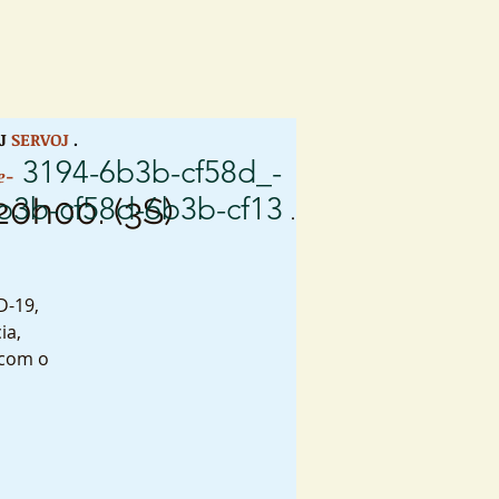
J
SERVOJ
.
3194-6b3b-cf58d_-
e-
6b3b-cf58d-6b3b-cf13
20h00. (3S)
.
D-19,
ia,
 com o