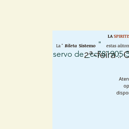
LA
SPIRIT
"
La "
Bileta
Sistemo
estas aŭtom
servo de _cc781905-
2ª-feira :
Aten
op
dispo