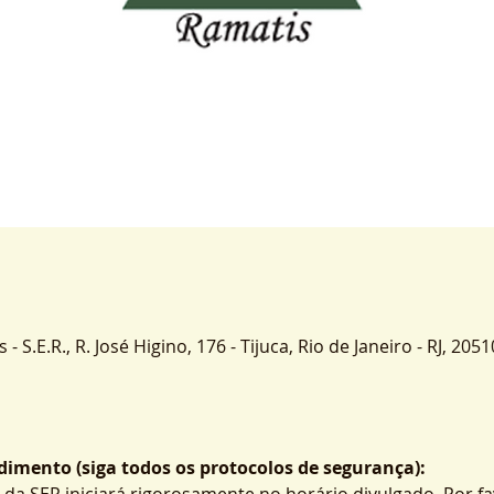
 S.E.R., R. José Higino, 176 - Tijuca, Rio de Janeiro - RJ, 2051
imento (siga todos os protocolos de segurança):
 da SER iniciará rigorosamente no horário divulgado. Por fa