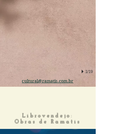
1/19
cultural@ramatis.com.br
Librovendejo:
Obras de Ramatis