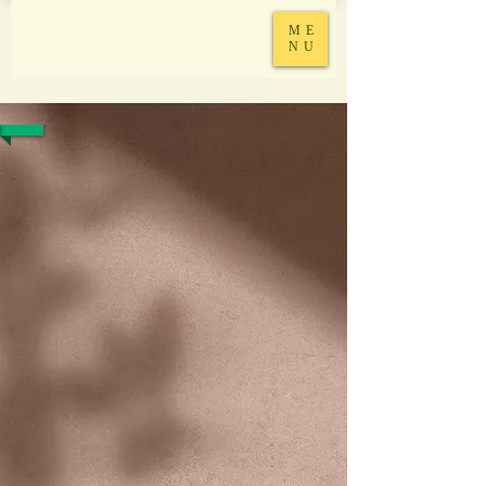
ME
NU