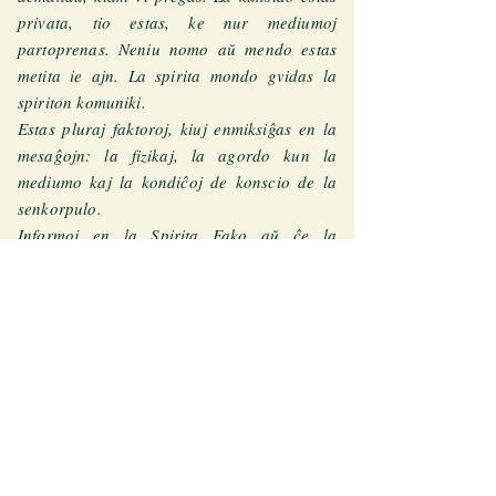
privata, tio estas, ke nur mediumoj
partoprenas. Neniu nomo aŭ mendo estas
metita ie ajn. La spirita mondo gvidas la
spiriton komuniki.
Estas pluraj faktoroj, kiuj enmiksiĝas en la
mesaĝojn: la fizikaj, la agordo kun la
mediumo kaj la kondiĉoj de konscio de la
senkorpulo.
Informoj en la Spirita Fako aŭ ĉe la
akceptejo
, pri la listo kun la listo de
mesaĝoj ricevitaj.
www.ramatis.com.br
Sidejo:
Rua José Higino, nº 176 - Tijuca
Rio de
Janeiro - RJ
CEP.:
20510-420
CNPJ
33.991.423
/ 0001-70
Jura avizo
|
Privateca Politiko
-
Inspirita
de
.
MCF
'.
© Copyright