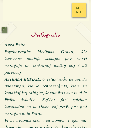
ME
NU
Psikografio
Astra Poŝto
Psychographs Mediums Group, kiu
kunvenas unufoje semajne por ricevi
mesaĝojn de senkorpaj amikoj kaj / aŭ
parencoj.
ASTRALA RETTAILTO estas verko de spirita
interŝanĝo, kie la senkarniĝinto, kiam en
kondiĉoj kaj rajtigita, komunikas kun iu el la
Fizika Aviadilo. Sufiĉas fari spiritan
kuracadon en la Domo kaj preĝi por peti
mesaĝon al la Patro.
Vi ne bezonas meti vian nomon ie ajn, nur
demandu, kiam vi preĝas. La kunsido estas