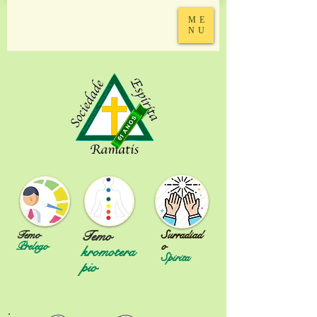
ME
NU
Temo
Surradiad
Temo
Prelego
o
kromotera
Spirita
pio