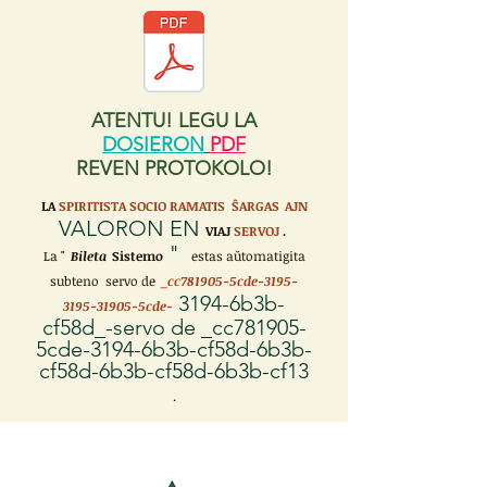
ATENTU! LEGU LA
DOSIERON
PDF
REVEN PROTOKOLO!
LA
SPIRITISTA SOCIO RAMATIS ŜARGAS
AJN
VALORON EN
VIAJ
SERVOJ
.
"
La "
Bileta
Sistemo
estas aŭtomatigita
subteno servo de
_cc781905-5cde-3195-
3194-6b3b-
3195-31905-5cde-
cf58d_-servo de _cc781905-
5cde-3194-6b3b-cf58d-6b3b-
cf58d-6b3b-cf58d-6b3b-cf13
.