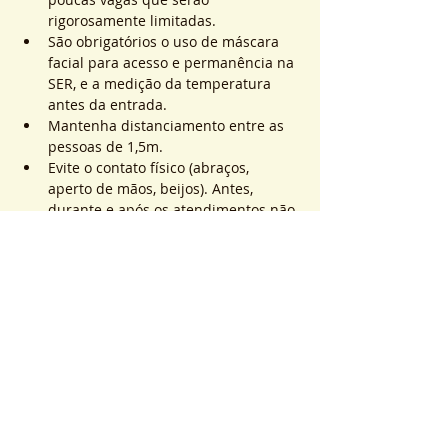
rigorosamente limitadas.
São obrigatórios o uso de máscara 
facial para acesso e permanência na 
SER, e a medição da temperatura 
antes da entrada.
Mantenha distanciamento entre as 
pessoas de 1,5m.
Evite o contato físico (abraços, 
aperto de mãos, beijos). Antes, 
durante e após os atendimentos não 
realizaremos toques.
Saiba Mais >
Sistema de Ticket
Sale ended
Ticket type
ATEND. SER | QTD. 1 p/