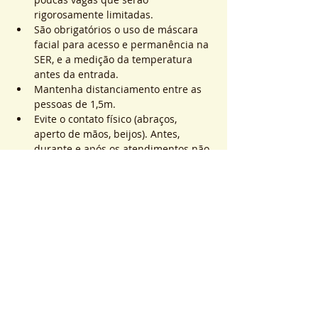
rigorosamente limitadas.
São obrigatórios o uso de máscara 
facial para acesso e permanência na 
SER, e a medição da temperatura 
antes da entrada.
Mantenha distanciamento entre as 
pessoas de 1,5m.
Evite o contato físico (abraços, 
aperto de mãos, beijos). Antes, 
durante e após os atendimentos não 
realizaremos toques.
Saiba Mais >
Sistema de Ticket
Sale ended
Ticket type
ATEND. SER | QTD. 1 p/