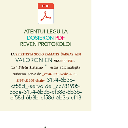
ATENTU! LEGU LA
DOSIERON
PDF
REVEN PROTOKOLO!
LA
SPIRITISTA SOCIO RAMATIS ŜARGAS
AJN
VALORON EN
VIAJ
SERVOJ
.
"
La "
Bileta
Sistemo
estas aŭtomatigita
subteno servo de
_cc781905-5cde-3195-
3194-6b3b-
3195-31905-5cde-
cf58d_-servo de _cc781905-
5cde-3194-6b3b-cf58d-6b3b-
cf58d-6b3b-cf58d-6b3b-cf13
.