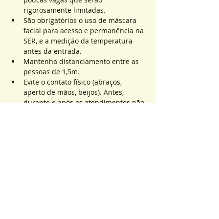
rigorosamente limitadas.
São obrigatórios o uso de máscara 
facial para acesso e permanência na 
SER, e a medição da temperatura 
antes da entrada.
Mantenha distanciamento entre as 
pessoas de 1,5m.
Evite o contato físico (abraços, 
aperto de mãos, beijos). Antes, 
durante e após os atendimentos não 
realizaremos toques.
Saiba Mais >
Sistema de Ticket
Sale ended
Ticket type
ATEND. SER | QTD. 1 p/