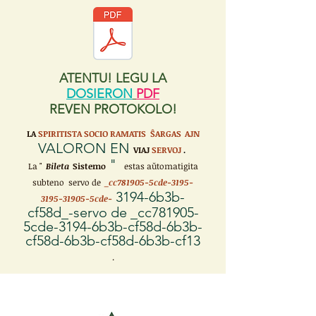
ATENTU! LEGU LA
DOSIERON
PDF
REVEN PROTOKOLO!
LA
SPIRITISTA SOCIO RAMATIS ŜARGAS
AJN
VALORON EN
VIAJ
SERVOJ
.
"
La "
Bileta
Sistemo
estas aŭtomatigita
subteno servo de
_cc781905-5cde-3195-
3194-6b3b-
3195-31905-5cde-
cf58d_-servo de _cc781905-
5cde-3194-6b3b-cf58d-6b3b-
cf58d-6b3b-cf58d-6b3b-cf13
.