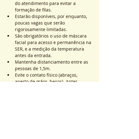
do atendimento para evitar a 
formação de filas.
Estarão disponíveis, por enquanto, 
poucas vagas que serão 
rigorosamente limitadas.
São obrigatórios o uso de máscara 
facial para acesso e permanência na 
SER, e a medição da temperatura 
antes da entrada.
Mantenha distanciamento entre as 
pessoas de 1,5m.
Evite o contato físico (abraços, 
aperto de mãos, beijos). Antes, 
durante e após os atendimentos não 
realizaremos toques.
Saiba Mais >
Sistema de Ticket