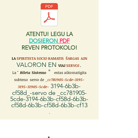
ATENTU! LEGU LA
DOSIERON
PDF
REVEN PROTOKOLO!
LA
SPIRITISTA SOCIO RAMATIS ŜARGAS
AJN
VALORON EN
VIAJ
SERVOJ
.
"
La "
Bileta
Sistemo
estas aŭtomatigita
subteno servo de
_cc781905-5cde-3195-
3194-6b3b-
3195-31905-5cde-
cf58d_-servo de _cc781905-
5cde-3194-6b3b-cf58d-6b3b-
cf58d-6b3b-cf58d-6b3b-cf13
.