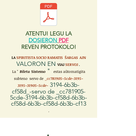
ATENTU! LEGU LA
DOSIERON
PDF
REVEN PROTOKOLO!
LA
SPIRITISTA SOCIO RAMATIS ŜARGAS
AJN
VALORON EN
VIAJ
SERVOJ
.
"
La "
Bileta
Sistemo
estas aŭtomatigita
subteno servo de
_cc781905-5cde-3195-
3194-6b3b-
3195-31905-5cde-
cf58d_-servo de _cc781905-
5cde-3194-6b3b-cf58d-6b3b-
cf58d-6b3b-cf58d-6b3b-cf13
.