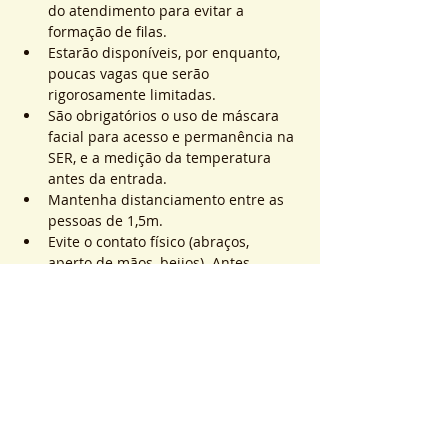
do atendimento para evitar a 
formação de filas.
Estarão disponíveis, por enquanto, 
poucas vagas que serão 
rigorosamente limitadas.
São obrigatórios o uso de máscara 
facial para acesso e permanência na 
SER, e a medição da temperatura 
antes da entrada.
Mantenha distanciamento entre as 
pessoas de 1,5m.
Evite o contato físico (abraços, 
aperto de mãos, beijos). Antes, 
durante e após os atendimentos não 
realizaremos toques.
Saiba Mais >
Sistema de Ticket