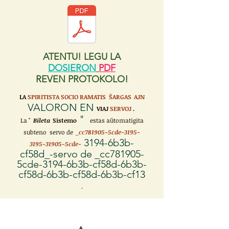
ATENTU! LEGU LA
DOSIERON
PDF
REVEN PROTOKOLO!
LA
SPIRITISTA SOCIO RAMATIS ŜARGAS
AJN
VALORON EN
VIAJ
SERVOJ
.
"
La "
Bileta
Sistemo
estas aŭtomatigita
subteno servo de
_cc781905-5cde-3195-
3194-6b3b-
3195-31905-5cde-
cf58d_-servo de _cc781905-
5cde-3194-6b3b-cf58d-6b3b-
cf58d-6b3b-cf58d-6b3b-cf13
.