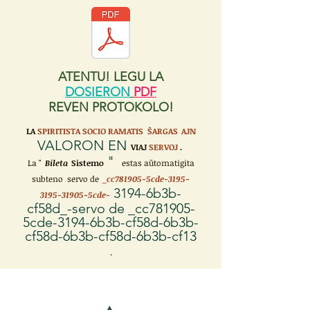
ATENTU! LEGU LA
DOSIERON
PDF
REVEN PROTOKOLO!
LA
SPIRITISTA SOCIO RAMATIS ŜARGAS
AJN
VALORON EN
VIAJ
SERVOJ
.
"
La "
Bileta
Sistemo
estas aŭtomatigita
subteno servo de
_cc781905-5cde-3195-
3194-6b3b-
3195-31905-5cde-
cf58d_-servo de _cc781905-
5cde-3194-6b3b-cf58d-6b3b-
cf58d-6b3b-cf58d-6b3b-cf13
.