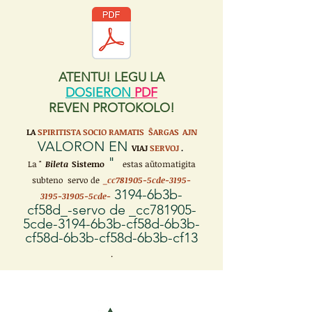
ATENTU! LEGU LA
DOSIERON
PDF
REVEN PROTOKOLO!
LA
SPIRITISTA SOCIO RAMATIS ŜARGAS
AJN
VALORON EN
VIAJ
SERVOJ
.
"
La "
Bileta
Sistemo
estas aŭtomatigita
subteno servo de
_cc781905-5cde-3195-
3194-6b3b-
3195-31905-5cde-
cf58d_-servo de _cc781905-
5cde-3194-6b3b-cf58d-6b3b-
cf58d-6b3b-cf58d-6b3b-cf13
.