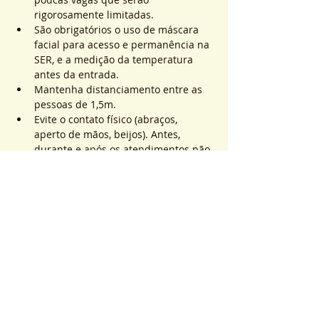
rigorosamente limitadas.
São obrigatórios o uso de máscara 
facial para acesso e permanência na 
SER, e a medição da temperatura 
antes da entrada.
Mantenha distanciamento entre as 
pessoas de 1,5m.
Evite o contato físico (abraços, 
aperto de mãos, beijos). Antes, 
durante e após os atendimentos não 
realizaremos toques.
Saiba Mais >
Sistema de Ticket
Sale ended
Ticket type
ATEND. SER | QTD. 1 p/