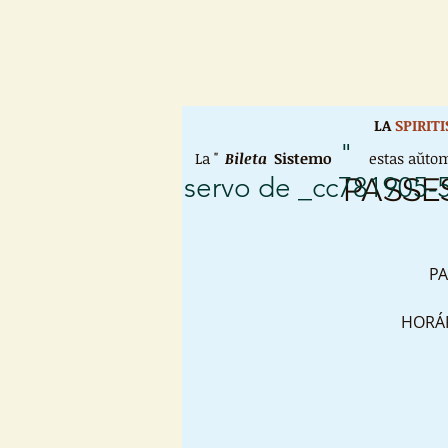
LA
SPIRIT
"
La "
Bileta
Sistemo
estas aŭtom
servo de _cc781905-
PASSE
PA
HORÁRI