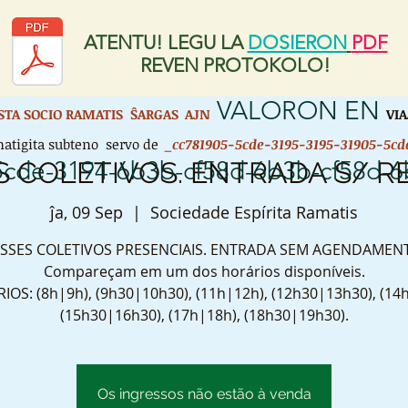
ATENTU! LEGU LA
DOSIERON
PDF
REVEN PROTOKOLO!
VALORON EN
ISTA SOCIO RAMATIS ŜARGAS
AJN
VIA
atigita subteno servo de
_cc781905-5cde-3195-3195-31905-5cd
5cde-3194-6b3b-cf58d-6b3b-cf58d-
S COLETIVOS. ENTRADA S/ R
ĵa, 09 Sep
  |  
Sociedade Espírita Ramatis
SSES COLETIVOS PRESENCIAIS. ENTRADA SEM AGENDAMEN
Compareçam em um dos horários disponíveis.
OS: (8h|9h), (9h30|10h30), (11h|12h), (12h30|13h30), (14
(15h30|16h30), (17h|18h), (18h30|19h30).
Os ingressos não estão à venda