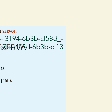
J
SERVOJ
.
3194-6b3b-cf58d_-
e-
6b3b-cf58d-6b3b-cf13
ESERVA
.
TO.
h|15h),