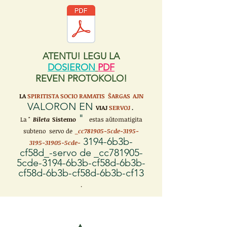
ATENTU! LEGU LA
DOSIERON
PDF
REVEN PROTOKOLO!
LA
SPIRITISTA SOCIO RAMATIS ŜARGAS
AJN
VALORON EN
VIAJ
SERVOJ
.
"
La "
Bileta
Sistemo
estas aŭtomatigita
subteno servo de
_cc781905-5cde-3195-
3194-6b3b-
3195-31905-5cde-
cf58d_-servo de _cc781905-
5cde-3194-6b3b-cf58d-6b3b-
cf58d-6b3b-cf58d-6b3b-cf13
.