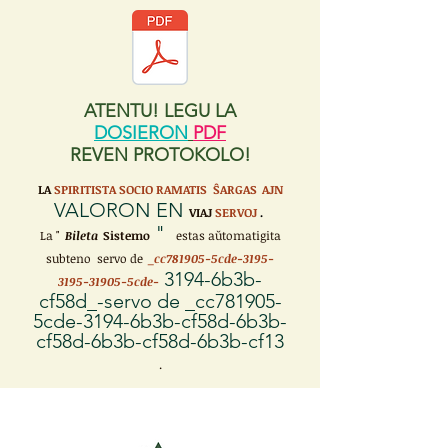
ATENTU! LEGU LA
DOSIERON
PDF
REVEN PROTOKOLO!
LA
SPIRITISTA SOCIO RAMATIS ŜARGAS
AJN
VALORON EN
VIAJ
SERVOJ
.
"
La "
Bileta
Sistemo
estas aŭtomatigita
subteno servo de
_cc781905-5cde-3195-
3194-6b3b-
3195-31905-5cde-
cf58d_-servo de _cc781905-
5cde-3194-6b3b-cf58d-6b3b-
cf58d-6b3b-cf58d-6b3b-cf13
.