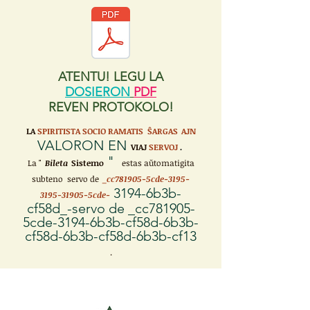
ATENTU! LEGU LA
DOSIERON
PDF
REVEN PROTOKOLO!
LA
SPIRITISTA SOCIO RAMATIS ŜARGAS
AJN
VALORON EN
VIAJ
SERVOJ
.
"
La "
Bileta
Sistemo
estas aŭtomatigita
subteno servo de
_cc781905-5cde-3195-
3194-6b3b-
3195-31905-5cde-
cf58d_-servo de _cc781905-
5cde-3194-6b3b-cf58d-6b3b-
cf58d-6b3b-cf58d-6b3b-cf13
.