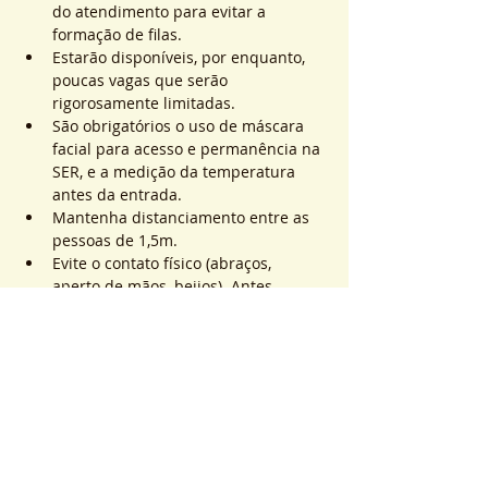
do atendimento para evitar a 
formação de filas.
Estarão disponíveis, por enquanto, 
poucas vagas que serão 
rigorosamente limitadas.
São obrigatórios o uso de máscara 
facial para acesso e permanência na 
SER, e a medição da temperatura 
antes da entrada.
Mantenha distanciamento entre as 
pessoas de 1,5m.
Evite o contato físico (abraços, 
aperto de mãos, beijos). Antes, 
durante e após os atendimentos não 
realizaremos toques.
Saiba Mais >
Sistema de Ticket