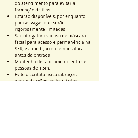
do atendimento para evitar a 
formação de filas.
Estarão disponíveis, por enquanto, 
poucas vagas que serão 
rigorosamente limitadas.
São obrigatórios o uso de máscara 
facial para acesso e permanência na 
SER, e a medição da temperatura 
antes da entrada.
Mantenha distanciamento entre as 
pessoas de 1,5m.
Evite o contato físico (abraços, 
aperto de mãos, beijos). Antes, 
durante e após os atendimentos não 
realizaremos toques.
Saiba Mais >
Sistema de Ticket