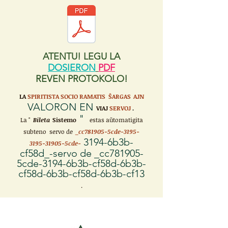
ATENTU! LEGU LA
DOSIERON
PDF
REVEN PROTOKOLO!
LA
SPIRITISTA SOCIO RAMATIS ŜARGAS
AJN
VALORON EN
VIAJ
SERVOJ
.
"
La "
Bileta
Sistemo
estas aŭtomatigita
subteno servo de
_cc781905-5cde-3195-
3194-6b3b-
3195-31905-5cde-
cf58d_-servo de _cc781905-
5cde-3194-6b3b-cf58d-6b3b-
cf58d-6b3b-cf58d-6b3b-cf13
.